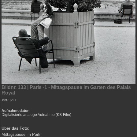
Portrait
Trüber Wintertag
Regionen (D)
Reise
Schnappschuss
Stillleben
Bildnr. 133 | Paris -1 - Mittagspause im Garten des Palais
Royal
Straße
1997 | AH
Aufnahmedaten:
Digitalisierte analoge Aufnahme (KB-Film)
Über das Foto:
Mittagspause im Park