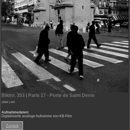
Portrait
Trüber Wintertag
Regionen (D)
Reise
Schnappschuss
Stillleben
Straße
Bildnr. 353 | Paris 17 - Porte de Saint Denis
1994 | AH
Aufnahmedaten:
Digitalisierte analoge Aufnahme von KB-Film
Zurück