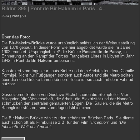
Bildnr. 395 | Pont de Bir Hakeim in Paris - 4 -
Portrait
Trüber Wintertag
2024 | Paris | AH
Regionen (D)
Über das Foto:
Die
Bir-Hakeim-Brücke
wurde urspünglich anlässlich der Weltausstellung
Reise
von 1878 gebaut. In dieser Form wie hier abgebildet wurde sie im Jahre
1902 errichtet. Ursprünglich hieß die Brücke
Passerelle de Passy
, in
Erinnerung an den Kampf der Forces Françaises Libres in Libyen im Jahr
1942 in Pont de
Bir-Hakeim
umbenannt.
Schnappschuss
Konstruiert vom Ingenieur Louis Biette und dem Architekten Jean-Camille
Formigé. Nicht nur Fußgänger, sondern auch Autos und die Metro sollten
über die neue Brücke fahren können. Heute ist sie auch mit dem Fahrrad
Stillleben
nutzbar.
Gusseiserne Statuen von Gustave Michel zieren die Steinpfeiler.
Vier
Straße
Allegorien (die Wissenschaft, die Arbeit, die Elektrizität und der Handel)
schmücken den zentralen gemauerten Bogen. Die
Säulen, die die Metro
Bahngleise stützen, sind vom
Jugendstil inspiriert.
Die Bir Hakeim Brücke zählt zu den schönsten Brücken Paris. Sie diente
auch schon oft als Filmkulisse z.B. für den Film
"Inception"
und
"Die
fabelhafte Welt der Amelie"
.